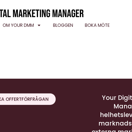
OM YOUR DMM
BLOGGEN
BOKA MÖTE
Your Digi
KA OFFERTFÖRFRÅGAN
Manag
helhetsle
marknadsf
externa mar