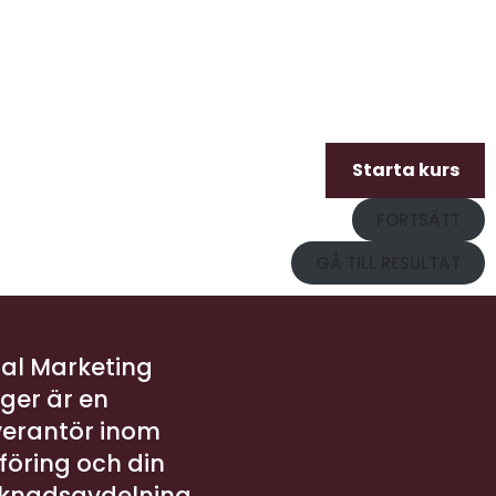
Starta kurs
FORTSÄTT
GÅ TILL RESULTAT
tal Marketing
er är en
verantör inom
öring och din
knadsavdelning